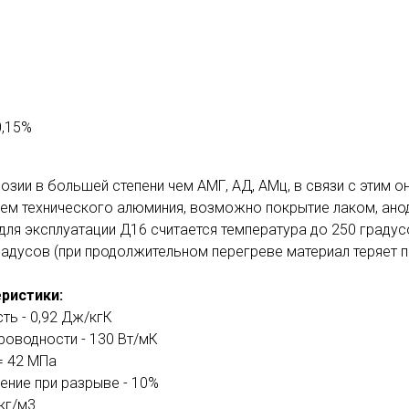
0,15%
зии в большей степени чем АМГ, АД, АМц, в связи с этим о
оем технического алюминия, возможно покрытие лаком, ано
ля эксплуатации Д16 считается температура до 250 граду
радусов (при продолжительном перегреве материал теряет п
ристики:
ть - 0,92 Дж/кгК
роводности - 130 Вт/мК
= 42 МПа
ение при разрыве - 10%
кг/м3