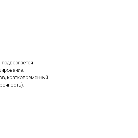
н подвергается
дирование.
сов, кратковременный
рочность).