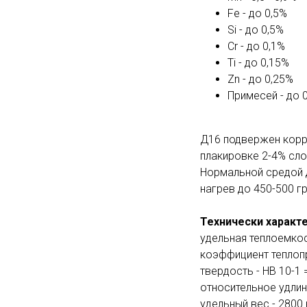
Fe - до 0,5%
Si - до 0,5%
Cr - до 0,1%
Ti - до 0,15%
Zn - до 0,25%
Примесей - до 
Д16 подвержен корро
плакировке 2-4% сл
Нормальной средой д
нагрев до 450-500 г
Технически характе
удельная теплоемкос
коэффициент теплоп
твердость - HB 10-1 
относительное удлин
удельный вес - 2800 