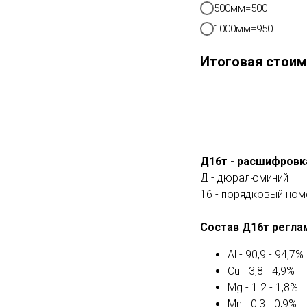
500мм=500
1000мм=950
Итоговая стоим
Д16т - расшифровк
Д - дюралюминий
16 - порядковый ном
Состав Д16т регла
Al - 90,9 - 94,7%
Cu - 3,8 - 4,9%
Mg - 1.2 - 1,8%
Mn - 0,3 - 0,9%